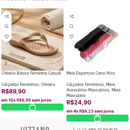
Chinelo Básico Feminino Casual
Meia Esportiva Cano Alto
Leve Conforto Beira Rio
Unissex
8224.866
Calçados Femininos
,
Chinelo
Calçados Femininos
,
Meia
,
Acessórios Masculinos
,
Meia
R$
89,90
Masculina
em 10x
R$
8,99
sem juros
R$
24,90
em 4x
R$
6,23
sem juros