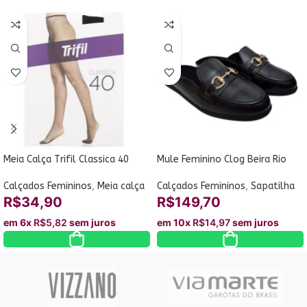
Meia Calça Trifil Classica 40
Mule Feminino Clog Beira Rio
Tamanho Unico 3563-11
4317.102
Calçados Femininos
,
Meia calça
Calçados Femininos
,
Sapatilha
R$
34,90
R$
149,70
em 6x
R$
5,82
sem juros
em 10x
R$
14,97
sem juros