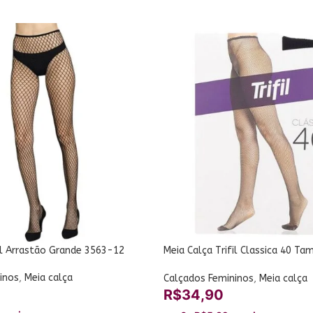
fil Arrastão Grande 3563-12
Meia Calça Trifil Classica 40 T
3563-11
inos
,
Meia calça
Calçados Femininos
,
Meia calça
R$
34,90