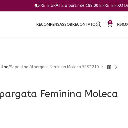
FRETE GRÁTIS a partir de 199,00 E FRETE FIXO DE 10,00 PA
0
RECOMPENSAS
SOBRE
CONTATO
R$
0,0
tilha
Sapatilha Alpargata Feminina Moleca 5287.210
lpargata Feminina Moleca