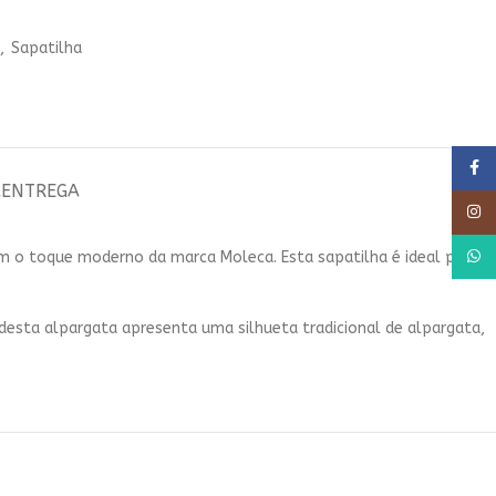
,
Sapatilha
Faceb
A
ENTREGA
Insta
What
om o toque moderno da marca Moleca. Esta sapatilha é ideal para
 desta alpargata apresenta uma silhueta tradicional de alpargata,