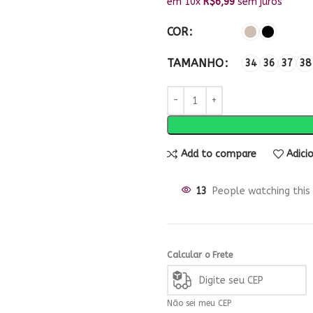
em 10x
R$
6,99
sem juros
COR
TAMANHO
34
36
37
38
Add to compare
Adici
Escolha seu tamanho
e cor
13
People watching this
Sem sair da página, compra
mais rápida pra quem já
conhece nossos produtos
Calcular o Frete
comprar
Não sei meu CEP