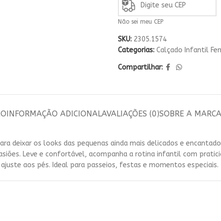
Escol
Não sei meu CEP
Sem sair da pá
já c
SKU:
2305.1574
Categorias:
Calçado Infantil Fe
Compartilhar:
ÃO
INFORMAÇÃO ADICIONAL
AVALIAÇÕES (0)
SOBRE A MARC
ara deixar os looks das pequenas ainda mais delicados e encantad
ões. Leve e confortável, acompanha a rotina infantil com pratici
ajuste aos pés. Ideal para passeios, festas e momentos especiais.