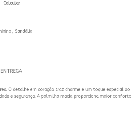
ha seu tamanho e cor
Calcular
gina, compra mais rápida pra quem
onhece nossos produtos
minino
,
Sandália
comprar
A
ENTREGA
ores. O detalhe em coração traz charme e um toque especial ao
dade e segurança. A palmilha macia proporciona maior conforto