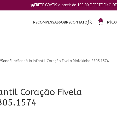
FRETE GRÁTIS a partir de 199,00 E FRETE FIXO DE 10,00 PARA
0
RECOMPENSAS
SOBRE
CONTATO
R$
0,0
Sandália
Sandália Infantil Coração Fivela Molekinha 2305.1574
antil Coração Fivela
305.1574