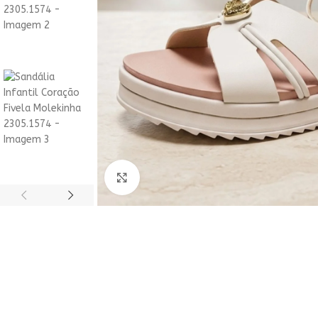
ACESSÓRIOS
HOT
Clique para ampliar
Acessórios
Bolsas
Relógios