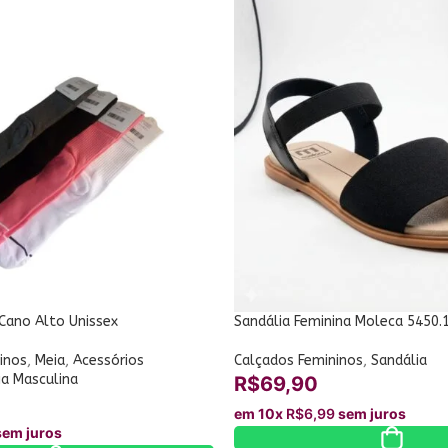
 Cano Alto Unissex
Sandália Feminina Moleca 5450.
inos
,
Meia
,
Acessórios
Calçados Femininos
,
Sandália
ia Masculina
R$
69,90
em 10x
R$
6,99
sem juros
em juros