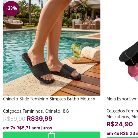
-33%
Chinelo Slide Feminino Simples Brilho Moleca
Meia Esportiva
5494.100
Calçados Femin
Calçados Femininos
,
Chinelo
,
8.8
Masculinos
,
Me
R$
39,99
R$
59,90
R$
24,90
em 7x
R$
5,71
sem juros
em 4x
R$
6,23
s