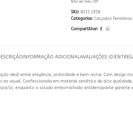
Não sei meu CEP
Escol
SKU:
8321.1958
Sem sair da pá
Categorias:
Calçados Femininos
já c
Compartilhar:
DESCRIÇÃO
INFORMAÇÃO ADICIONAL
AVALIAÇÕES (0)
ENTREG
nação ideal entre elegância, praticidade e bem-estar. Com design mo
 ao visual. Confeccionada em material sintético de alta qualidade
impacto, enquanto o solado emborrachado antiderrapante garante e