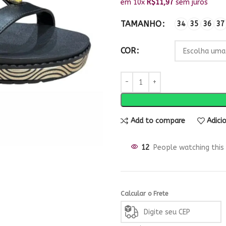
em 10x
R$
11,97
sem juros
TAMANHO
34
35
36
37
COR
Add to compare
Adici
12
People watching this
Calcular o Frete