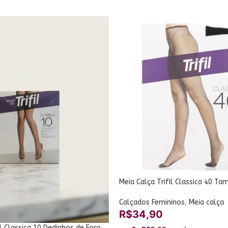
Meia Calça Trifil Classica 40 T
3563-11
Calçados Femininos
,
Meia calça
R$
34,90
il Classica 10 Dedinhos de Fora