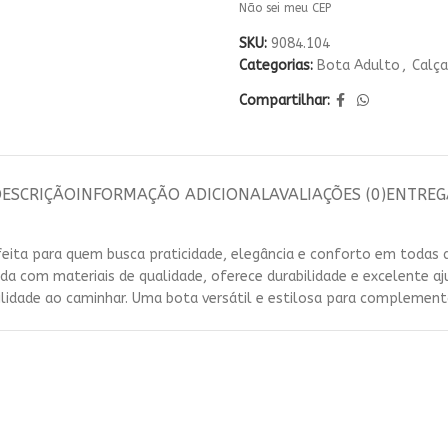
Não sei meu CEP
Escol
SKU:
9084.104
Sem sair da pá
Categorias:
Bota Adulto
,
Calça
já c
Compartilhar:
DESCRIÇÃO
INFORMAÇÃO ADICIONAL
AVALIAÇÕES (0)
ENTREG
eita para quem busca praticidade, elegância e conforto em todas
ada com materiais de qualidade, oferece durabilidade e excelente a
ilidade ao caminhar. Uma bota versátil e estilosa para complement