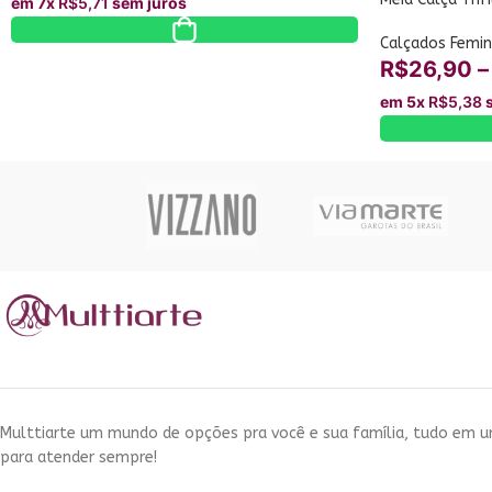
em 7x
R$
5,71
sem juros
3169-22
Calçados Femin
R$
26,90
–
em 5x
R$
5,38
s
Multtiarte um mundo de opções pra você e sua família, tudo em 
para atender sempre!