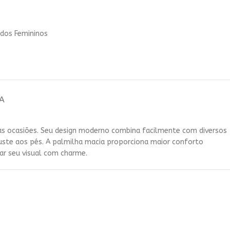
ha seu tamanho e cor
gina, compra mais rápida pra quem
dos Femininos
onhece nossos produtos
comprar
A
 as ocasiões. Seu design moderno combina facilmente com diversos
juste aos pés. A palmilha macia proporciona maior conforto
ar seu visual com charme.