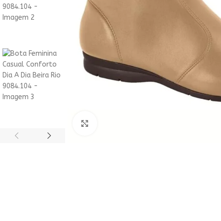
ACESSÓRIOS
HOT
Clique para ampliar
Acessórios
Bolsas
Relógios