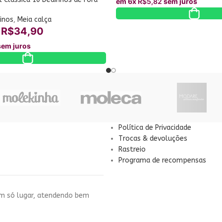
em 6x
R$
5,82
sem juros
inos
,
Meia calça
R$
34,90
em juros
Política de Privacidade
Trocas & devoluções
Rastreio
Programa de recompensas
um só lugar, atendendo bem