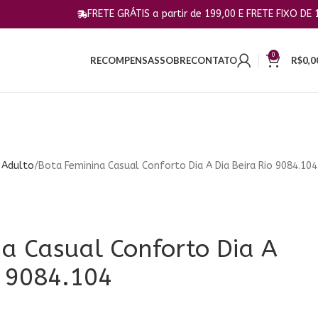
FRETE GRÁTIS a partir de 199,00 E FRETE FIXO DE 10,00 PARA G
0
RECOMPENSAS
SOBRE
CONTATO
R$
0,0
 Adulto
Bota Feminina Casual Conforto Dia A Dia Beira Rio 9084.104
a Casual Conforto Dia A
o 9084.104