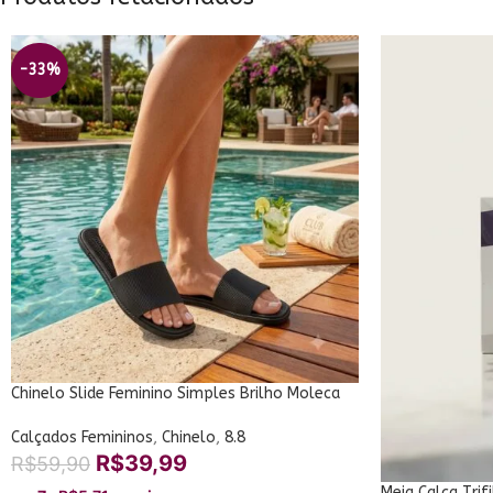
-33%
Chinelo Slide Feminino Simples Brilho Moleca
5494.100
Calçados Femininos
,
Chinelo
,
8.8
R$
39,99
R$
59,90
Meia Calça Trif